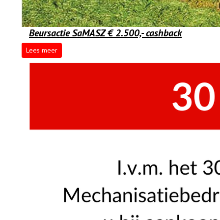
Beursactie SaMASZ € 2.500,- cashback
Lees meer