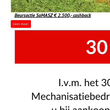
Beursactie SaMASZ € 2.500,- cashback
Lees meer