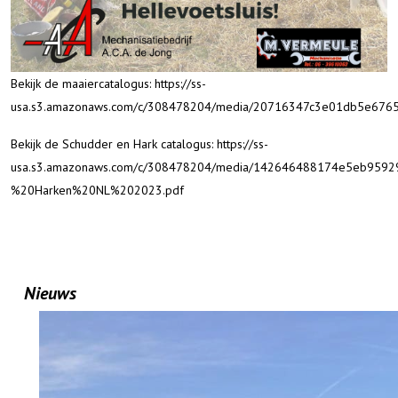
Bekijk de maaiercatalogus:
https://ss-
usa.s3.amazonaws.com/c/308478204/media/20716347c3e01db5e6765
Bekijk de Schudder en Hark catalogus:
https://ss-
usa.s3.amazonaws.com/c/308478204/media/142646488174e5eb95
%20Harken%20NL%202023.pdf
Nieuws