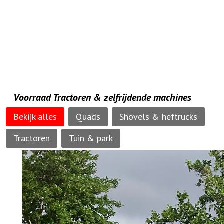
Voorraad Tractoren & zelfrijdende machines
Bekijk alles
Quads
Shovels & heftrucks
Tractoren
Tuin & park