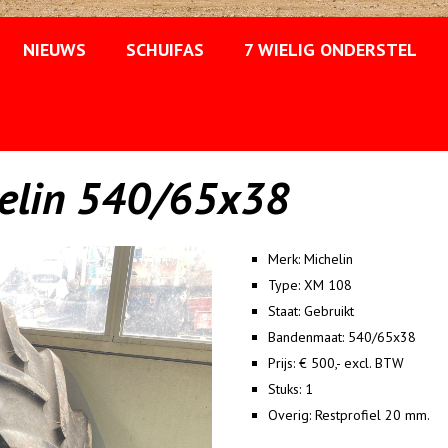
NIEUWS
SCHUIFAS
7 WIELIG ONDERSTEL
helin 540/65x38
Merk:
Michelin
Type:
XM 108
Staat:
Gebruikt
Bandenmaat:
540/65x38
Prijs:
€ 500,- excl. BTW
Stuks:
1
Overig:
Restprofiel 20 mm.