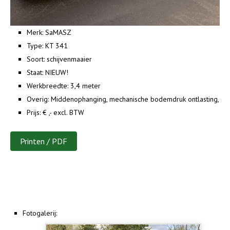
Merk:
SaMASZ
Type:
KT 341
Soort:
schijvenmaaier
Staat:
NIEUW!
Werkbreedte:
3,4 meter
Overig:
Middenophanging, mechanische bodemdruk ontlasting,
Prijs:
€ ,- excl. BTW
Printen / PDF
Fotogalerij: