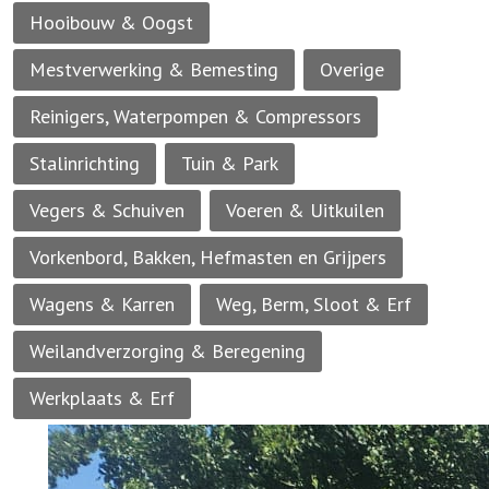
Hooibouw & Oogst
Mestverwerking & Bemesting
Overige
Reinigers, Waterpompen & Compressors
Stalinrichting
Tuin & Park
Vegers & Schuiven
Voeren & Uitkuilen
Vorkenbord, Bakken, Hefmasten en Grijpers
Wagens & Karren
Weg, Berm, Sloot & Erf
Weilandverzorging & Beregening
Werkplaats & Erf