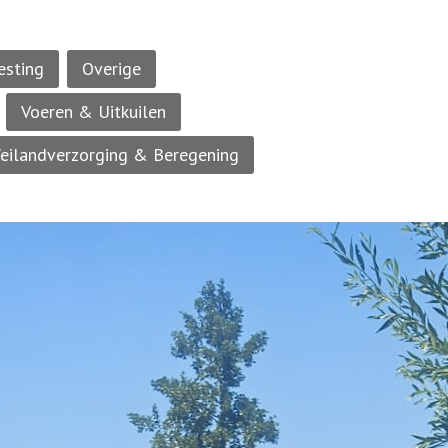
esting
Overige
Voeren & Uitkuilen
eilandverzorging & Beregening