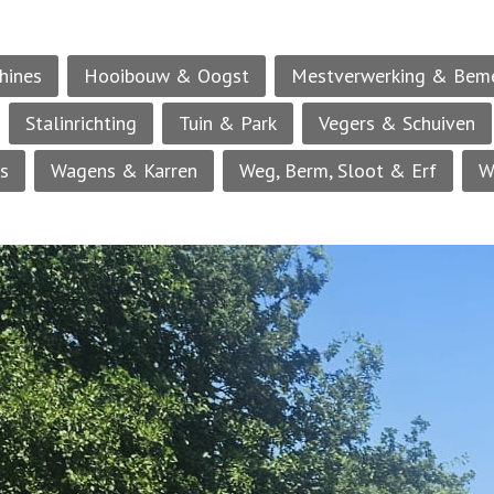
hines
Hooibouw & Oogst
Mestverwerking & Bem
Stalinrichting
Tuin & Park
Vegers & Schuiven
rs
Wagens & Karren
Weg, Berm, Sloot & Erf
W