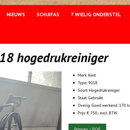
NIEUWS
SCHUIFAS
7 WIELIG ONDERSTEL
18 hogedrukreiniger
Merk:
Kent
Type:
9018
Soort:
Hogedrukreiniger
Staat:
Gebruikt
Overig:
Goed werkend. 170 bar
Prijs:
€ 750,- excl. BTW
Printen / PDF