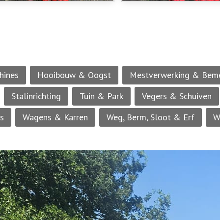
hines
Hooibouw & Oogst
Mestverwerking & Bem
Stalinrichting
Tuin & Park
Vegers & Schuiven
rs
Wagens & Karren
Weg, Berm, Sloot & Erf
W