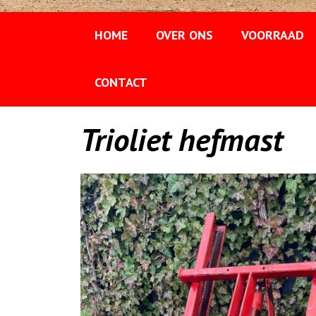
HOME
OVER ONS
VOORRAAD
CONTACT
Trioliet hefmast