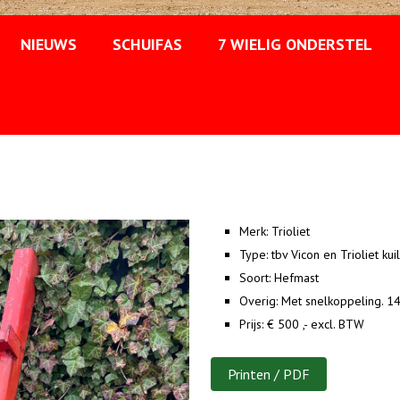
NIEUWS
SCHUIFAS
7 WIELIG ONDERSTEL
Merk:
Trioliet
Type:
tbv Vicon en Trioliet kui
Soort:
Hefmast
Overig:
Met snelkoppeling. 1
Prijs:
€ 500 ,- excl. BTW
Printen / PDF