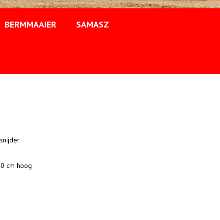
BERMMAAIER
SAMASZ
lsnijder
40 cm hoog