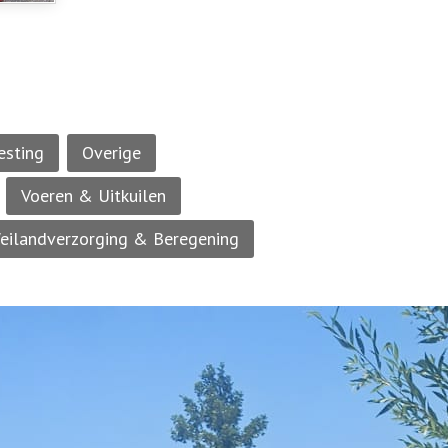
esting
Overige
Voeren & Uitkuilen
eilandverzorging & Beregening