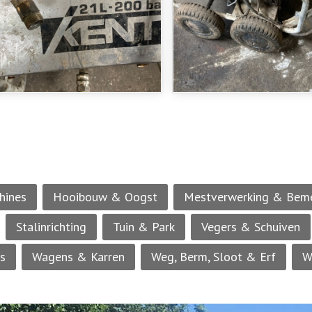
hines
Hooibouw & Oogst
Mestverwerking & Bem
Stalinrichting
Tuin & Park
Vegers & Schuiven
rs
Wagens & Karren
Weg, Berm, Sloot & Erf
W