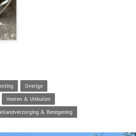
esting
Overige
Voeren & Uitkuilen
eilandverzorging & Beregening