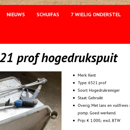
NIEUWS
SCHUIFAS
7 WIELIG ONDERSTEL
21 prof hogedrukspuit
Merk:
Kent
Type:
6521 prof
Soort:
Hogedrukreiniger
Staat:
Gebruikt
Overig:
Met lans en vuilfrees 
pomp. Goed werkend.
Prijs:
€ 1.000,- excl. BTW