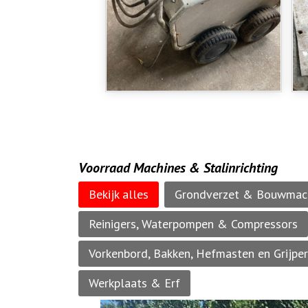
Voorraad Machines & Stalinrichting
Bekijk alles
Grondverzet & Bouwmac
Reinigers, Waterpompen & Compressors
Vorkenbord, Bakken, Hefmasten en Grijpe
Werkplaats & Erf