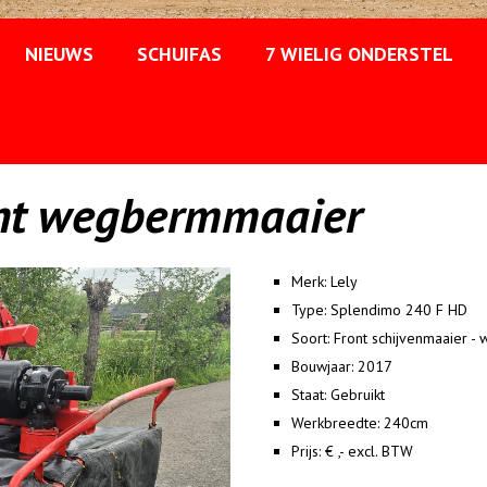
NIEUWS
SCHUIFAS
7 WIELIG ONDERSTEL
ont wegbermmaaier
Merk:
Lely
Type:
Splendimo 240 F HD
Soort:
Front schijvenmaaier 
Bouwjaar:
2017
Staat:
Gebruikt
Werkbreedte:
240cm
Prijs:
€ ,- excl. BTW