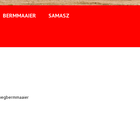
BERMMAAIER
SAMASZ
- wegbermmaaier