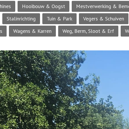
hines
Hooibouw & Oogst
Mestverwerking & Bem
Stalinrichting
Tuin & Park
Vegers & Schuiven
rs
Wagens & Karren
Weg, Berm, Sloot & Erf
W