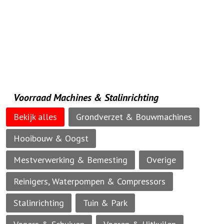
Voorraad Machines & Stalinrichting
Bekijk alles
Grondverzet & Bouwmachines
Hooibouw & Oogst
Mestverwerking & Bemesting
Overige
Reinigers, Waterpompen & Compressors
Stalinrichting
Tuin & Park